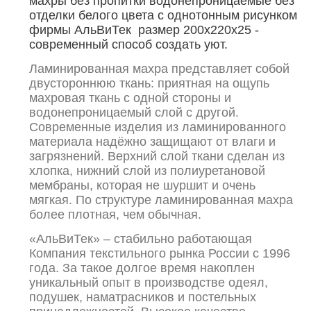
махры без пропитки водонепроницаемые без
отделки белого цвета с однотонным рисунком
фирмы АльВиТек размер 200х220х25 -
современный способ создать уют.
Ламинированная махра представляет собой
двустороннюю ткань: приятная на ощупь
махровая ткань с одной стороны и
водонепроницаемый слой с другой.
Современные изделия из ламинированного
материала надёжно защищают от влаги и
загрязнений. Верхний слой ткани сделан из
хлопка, нижний слой из полиуретановой
мембраны, которая не шуршит и очень
мягкая. По структуре ламинированная махра
более плотная, чем обычная.
«АльВиТек» – стабильно работающая
Компания текстильного рынка России с 1996
года. За такое долгое время накоплен
уникальный опыт в производстве одеял,
подушек, наматрасников и постельных