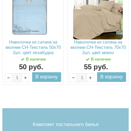
Наволочки из сатина на
Наволочки из сатина на
молнии СН-Текстиль 50х70
молнии СН-Текстиль 70х70
2шт. цвет незабудка
2шт. цвет мокко
В наличии
В наличии
50
руб.
55
руб.
В корзину
В корзину
Комплект постельного белья