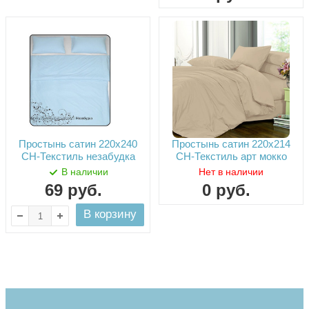
Простынь сатин 220х240
Простынь сатин 220х214
СН-Текстиль незабудка
СН-Текстиль арт мокко
В наличии
Нет в наличии
69
руб.
0
руб.
В корзину