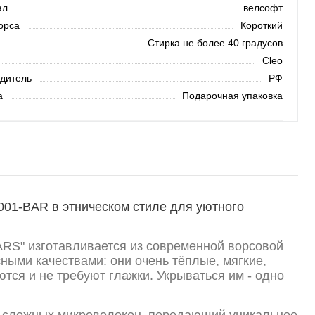
ал
велсофт
орса
Короткий
Стирка не более 40 градусов
Cleo
дитель
РФ
а
Подарочная упаковка
001-BAR в этническом стиле для уютного
ARS" изготавливается из современной ворсовой
сными качествами: они очень тёплые, мягкие,
тся и не требуют глажки. Укрываться им - одно
з сложных микроволокон, передающий уникальное