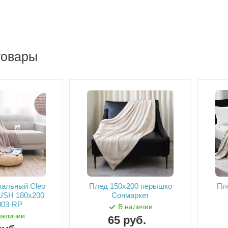
товары
пальный Cleo
Плед 150х200 перышко
Пл
USH 180х200
Сонмаркет
003-RP
В наличии
наличии
65
руб.