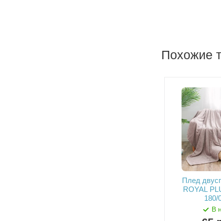
Похожие 
Плед двус
ROYAL PL
180/
В 