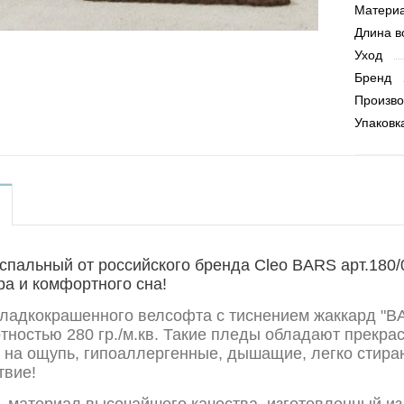
Матери
Длина в
Уход
Бренд
Произво
Упаковк
спальный от российского бренда Cleo BARS арт.180/
ра и комфортного сна!
гладкокрашенного велсофта с тиснением жаккард "B
тностью 280 гр./м.кв. Такие пледы обладают прекра
 на ощупь, гипоаллергенные, дышащие, легко стираю
твие!
- материал высочайшего качества, изготовленный и