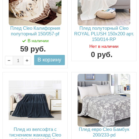
Плед Cleo Калифорния
Плед полуторный Cleo
полуторный 150/057-pf
ROYAL PLUSH 150х200 арт.
150/014-RP
В наличии
Нет в наличии
59
руб.
0
руб.
В корзину
Плед из велсофта с
Плед евро Cleo Бамбук
тиснением жаккард Cleo
200/233-pd