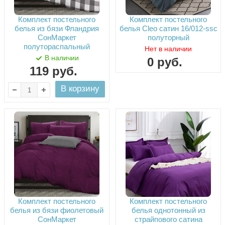
Комплект постельного
Комплект постельного
белья из бязи Фландрия
белья Cleo сатин 16/012-ssc
СонМаркет
полуторный
полутораспальный
Нет в наличии
В наличии
0
руб.
119
руб.
В корзину
Комплект постельного
Комплект постельного
белья из бязи фиолетовый
белья однотонный из
СонМаркет
страйпового сатина