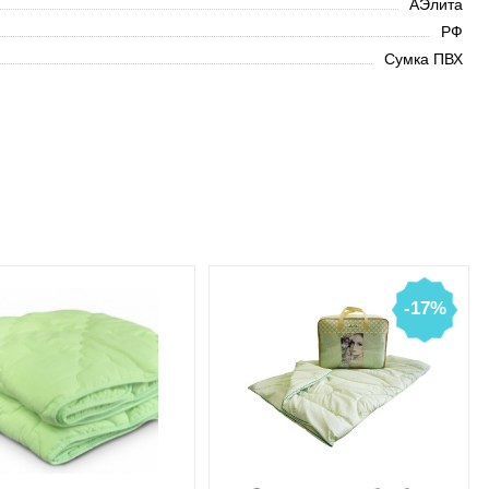
АЭлита
РФ
Сумка ПВХ
-17%