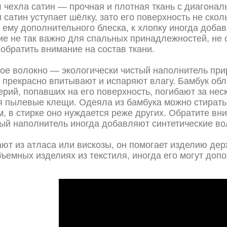
 чехла сатин — прочная и плотная ткань с диагонал
 сатин уступает шёлку, зато его поверхность не ско
 ему дополнительного блеска, к хлопку иногда доба
ие не так важно для спальных принадлежностей, не 
обратить внимание на состав ткани.
ое волокно — экологически чистый наполнитель при
 прекрасно впитывают и испаряют влагу. Бамбук о
ерий, попавших на его поверхность, погибают за нес
я пылевые клещи. Одеяла из бамбука можно стирать 
м, в стирке оно нуждается реже других. Обратите вн
ый наполнитель иногда добавляют синтетические во
ют из атласа или вискозы, он помогает изделию держ
бъемных изделиях из текстиля, иногда его могут доп