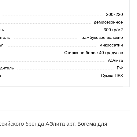
200х220
демисезонное
ть
300 гр/м2
тель
Бамбуковое волокно
ал
микросатин
Стирка не более 40 градусов
АЭлита
дитель
РФ
а
Сумка ПВХ
сийского бренда АЭлита арт. Богема для