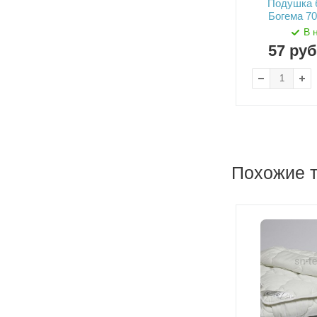
Подушка 
Богема 7
В 
57
руб
Похожие 