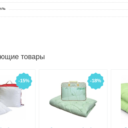
ель
ующие товары
-15%
-18%