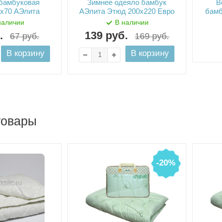
бамбуковая
Зимнее одеяло бамбук
В
0х70 АЭлита
АЭлита Этюд 200х220 Евро
бамб
наличии
В наличии
.
139
руб.
67
руб.
169
руб.
В корзину
В корзину
товары
-20%