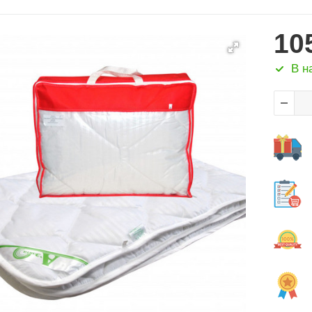
10
В н