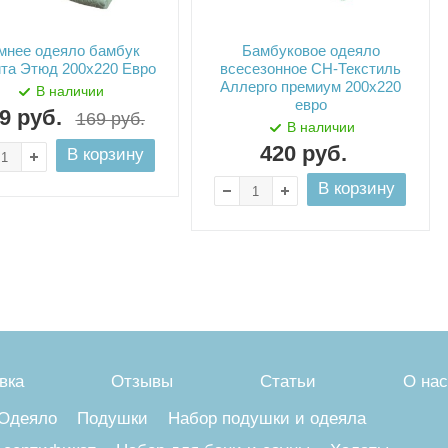
мнее одеяло бамбук
Бамбуковое одеяло
та Этюд 200х220 Евро
всесезонное СН-Текстиль
Аллерго премиум 200х220
В наличии
евро
9
руб.
169
руб.
В наличии
420
руб.
В корзину
В корзину
вка
Отзывы
Статьи
О нас
Одеяло
Подушки
Набор подушки и одеяла