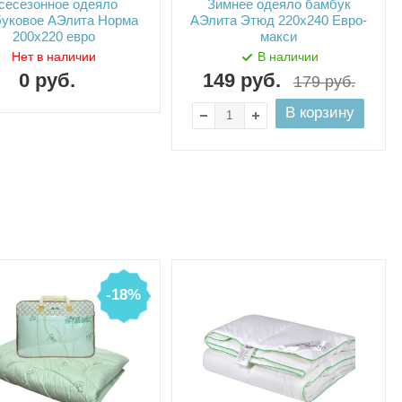
сесезонное одеяло
Зимнее одеяло бамбук
уковое АЭлита Норма
АЭлита Этюд 220х240 Евро-
200х220 евро
макси
Нет в наличии
В наличии
0
руб.
149
руб.
179
руб.
В корзину
-18%