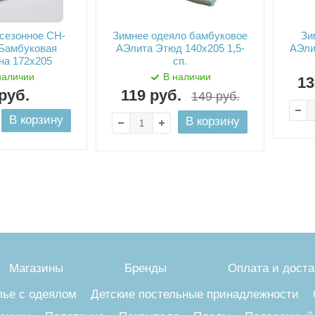
сезонное СН-
Зимнее одеяло бамбуковое
Зи
 Бамбуковая
АЭлита Этюд 140х205 1,5-
АЭли
на 172х205
сп.
наличии
В наличии
13
руб.
119
руб.
149
руб.
В корзину
В корзину
Магазины
Бренды
Оплата и доста
лье с одеялом
Детские постельные принадлежности