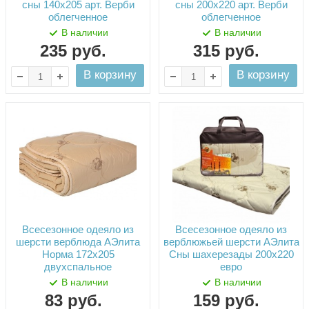
сны 140х205 арт. Верби
сны 200х220 арт. Верби
облегченное
облегченное
В наличии
В наличии
235
руб.
315
руб.
В корзину
В корзину
Всесезонное одеяло из
Всесезонное одеяло из
шерсти верблюда АЭлита
верблюжьей шерсти АЭлита
Норма 172х205
Сны шахерезады 200х220
двухспальное
евро
В наличии
В наличии
83
руб.
159
руб.